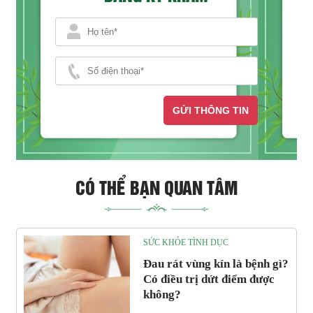
GỬI THÔNG TIN
CÓ THỂ BẠN QUAN TÂM
SỨC KHỎE TÌNH DỤC
Đau rát vùng kín là bệnh gì?
Có điều trị dứt điểm được
không?