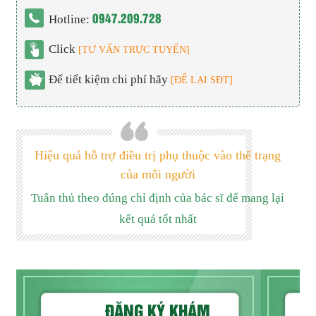
0947.209.728
Hotline:
Click
[TƯ VẤN TRỰC TUYẾN]
Để tiết kiệm chi phí hãy
[ĐỂ LẠI SĐT]
Hiệu quả hỗ trợ điều trị phụ thuộc vào thể trạng
của mỗi người
Tuân thủ theo đúng chỉ định của bác sĩ để mang lại
kết quả tốt nhất
ĐĂNG KÝ KHÁM