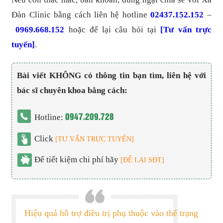
Đàn Clinic bằng cách liên hệ hotline
02437.152.152
–
0969.668.152
hoặc để lại câu hỏi tại
[Tư vấn trực
tuyến]
.
Bài viết KHÔNG có thông tin bạn tìm, liên hệ với
bác sĩ chuyên khoa bằng cách:
0947.209.728
Hotline:
Click
[TƯ VẤN TRỰC TUYẾN]
Để tiết kiệm chi phí hãy
[ĐỂ LẠI SĐT]
Hiệu quả hỗ trợ điều trị phụ thuộc vào thể trạng