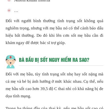
Nhiễm khuẩn listeria
…
Đối với người bình thường tình trạng sốt không quá
nghiêm trọng, nhưng với mẹ bầu nó có thể cảnh báo dấu
hiệu bất thường. Do đó khi lên cơn sốt mẹ bầu cần đi
khám ngay để được bác sĩ trợ giúp.
BÀ BẦU BỊ SỐT NGUY HIỂM RA SAO?
Đối với mẹ bầu, tùy tình trạng sốt nhẹ hay sốt nặng mà
cả mẹ và bé bị ảnh hưởng ở mức khác nhau. Cụ thể, nếu
mẹ bầu sốt cao hơn 39,5 độ C thai nhi có khả năng bị đe
dọa tính mạng.
Trong ba tháng đầu của thai kỳ, nếu mẹ bầu sốt cao có