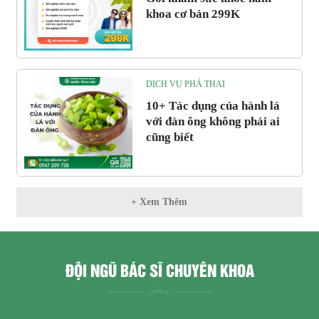
khoa cơ bản 299K
DỊCH VỤ PHÁ THAI
10+ Tác dụng của hành lá
với đàn ông không phải ai
cũng biết
+ Xem Thêm
ĐỘI NGŨ BÁC SĨ CHUYÊN KHOA