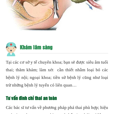
Khám lâm sàng
Tại các cơ sở y tế chuyên khoa; bạn sẽ được siêu âm tuổi
thai; thăm khám; làm xét cần thiết nhằm loại bỏ các
bệnh lý nội; ngoại khoa; tiền sử bệnh lý cũng như loại
trừ những bệnh lý tuyến có liên quan…
Tư vấn đình chỉ thai an toàn
Các bác sĩ tư vấn về phương pháp phá thai phù hợp; hiệu