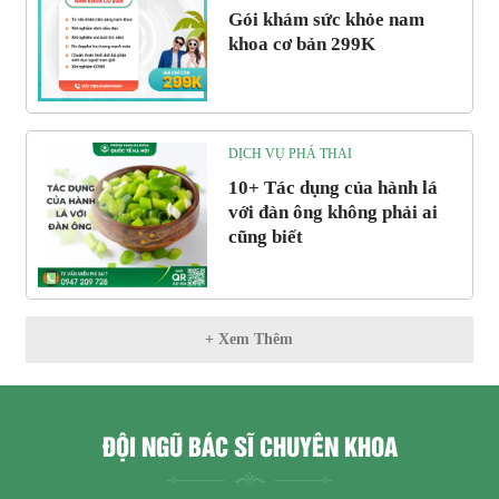
Gói khám sức khỏe nam
khoa cơ bản 299K
DỊCH VỤ PHÁ THAI
10+ Tác dụng của hành lá
với đàn ông không phải ai
cũng biết
+ Xem Thêm
ĐỘI NGŨ BÁC SĨ CHUYÊN KHOA