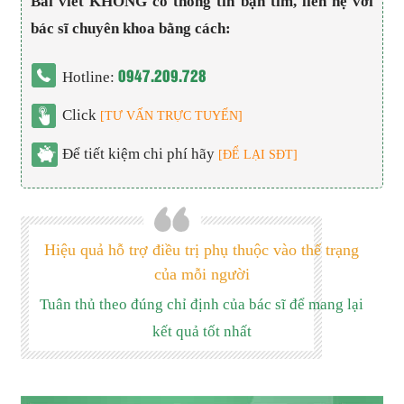
Bài viết KHÔNG có thông tin bạn tìm, liên hệ với
bác sĩ chuyên khoa bằng cách:
0947.209.728
Hotline:
Click
[TƯ VẤN TRỰC TUYẾN]
Để tiết kiệm chi phí hãy
[ĐỂ LẠI SĐT]
Hiệu quả hỗ trợ điều trị phụ thuộc vào thể trạng
của mỗi người
Tuân thủ theo đúng chỉ định của bác sĩ để mang lại
kết quả tốt nhất