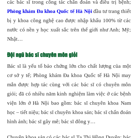
các bác sĩ trong công tác chẩn đoán và điều trị bệnh;
Phòng khám Đa khoa Quốc tế Hà Nội
đầu tư trang thiết
bị y khoa công nghệ cao được nhập khẩu 100% từ các
nước có nền y học xuất sắc trên thế giới như Anh; Mỹ;
Nhật…
Đội ngũ bác sĩ chuyên môn giỏi
Bác sĩ là yếu tố bảo chứng lớn cho chất lượng của một
cơ sở y tế; Phòng khám Đa khoa Quốc tế Hà Nội may
mắn được hợp tác cùng với các bác sĩ có chuyên môn
giỏi; đã có nhiều năm kinh nghiệm làm việc ở các bệnh
viện lớn ở Hà Nội bao gồm: bác sĩ chuyên khoa Nam
học – tiết niệu; bác sĩ chuyên khoa sản; bác sĩ chẩn đoán
hình ảnh; bác sĩ gây mê; bác sĩ đông y…
Chuyên khoa sản có các bác sĩ Tạ Thị Hồng Duyên; bác