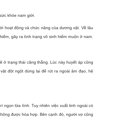
 sức khỏe nam giới.
tới hoạt động và chức năng của dương vật. Về lâu
y hiểm, gây ra tình trạng vô sinh hiếm muộn ở nam.
sẽ ở trạng thái căng thẳng. Lúc này huyết áp cũng
t đột ngột dừng lại để rút ra ngoài âm đạo, hệ
ì ngọn lửa tình. Tuy nhiên việc xuất tinh ngoài có
 không được hòa hợp. Bên cạnh đó, người vợ cũng