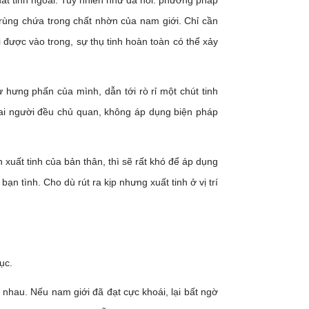
xuất tinh ngoài. Tuy nhiên như đã nói: phương pháp
trùng chứa trong chất nhờn của nam giới. Chỉ cần
i được vào trong, sự thụ tinh hoàn toàn có thể xảy
hưng phấn của mình, dẫn tới rò rỉ một chút tinh
 hai người đều chủ quan, không áp dụng biện pháp
 xuất tinh của bản thân, thì sẽ rất khó để áp dụng
ạn tình. Cho dù rút ra kịp nhưng xuất tinh ở vị trí
ục.
 nhau. Nếu nam giới đã đạt cực khoái, lại bất ngờ