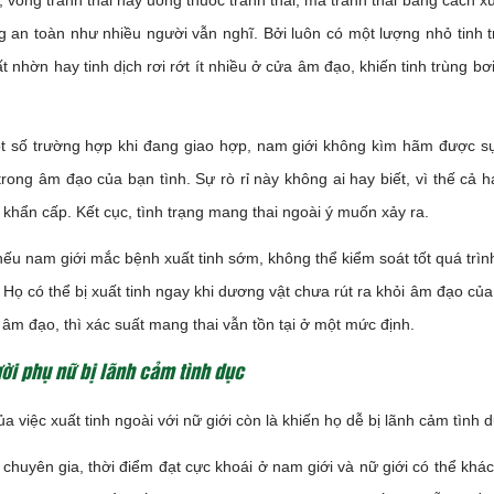
i, vòng tránh thai hay uống thuốc tránh thai, mà tránh thai bằng cách 
 an toàn như nhiều người vẫn nghĩ. Bởi luôn có một lượng nhỏ tinh 
t nhờn hay tinh dịch rơi rớt ít nhiều ở cửa âm đạo, khiến tinh trùng bơ
t số trường hợp khi đang giao hợp, nam giới không kìm hãm được sự 
trong âm đạo của bạn tình. Sự rò rỉ này không ai hay biết, vì thế cả
 khẩn cấp. Kết cục, tình trạng mang thai ngoài ý muốn xảy ra.
nếu nam giới mắc bệnh xuất tinh sớm, không thể kiểm soát tốt quá trình
 Họ có thể bị xuất tinh ngay khi dương vật chưa rút ra khỏi âm đạo của b
âm đạo, thì xác suất mang thai vẫn tồn tại ở một mức định.
i phụ nữ bị lãnh cảm tình dục
ủa việc xuất tinh ngoài với nữ giới còn là khiến họ dễ bị lãnh cảm tình d
chuyên gia, thời điểm đạt cực khoái ở nam giới và nữ giới có thể khác