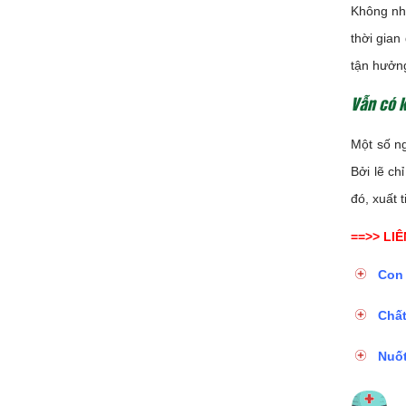
Không nhữ
thời gian
tận hưởng
Vẫn có k
Một số ng
Bởi lẽ ch
đó, xuất 
==>> LI
Con 
Chất
Nuốt