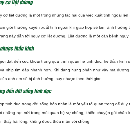
y cơ liệt dương
 cơ liệt dương là một trong những tác hại của việc xuất tinh ngoài lên
am giới thường xuyên xuất tinh ngoài khi giao hợp sẽ làm ảnh hưởng 
 trạng này dẫn tới nguy cơ liệt dương. Liệt dương là một căn bệnh ngu
 nhược thần kinh
iới đạt đến cực khoái trong quá trình quan hệ tình dục, hệ thần kinh 
 và nhịp tim đập nhanh hơn. Khi đang hưng phấn như vậy mà dương vậ
 của anh em sẽ bị ảnh hưởng, suy nhược theo thời gian.
ng đến đời sống tình dục
p tình dục trong đời sống hôn nhân là một yếu tố quan trọng để duy tr
ới những rạn nứt trong mối quan hệ vợ chồng, khiến chuyện gối chăn
m thấy hài lòng, không được thỏa mãn với chồng.