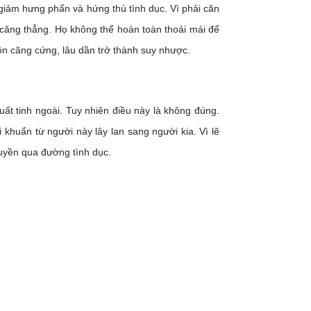
giảm hưng phấn và hứng thú tình dục. Vì phải căn
n căng thẳng. Họ không thể hoàn toàn thoải mái để
ôn căng cứng, lâu dần trở thành suy nhược.
uất tinh ngoài. Tuy nhiên điều này là không đúng.
 khuẩn từ người này lây lan sang người kia. Vì lẽ
ruyền qua đường tình dục.