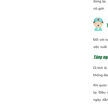
dừng lại,
nữ giới.
Đối với n
việc xuất
Tăng ngu
Di tinh l
không đa
Khi quan 
lại. Điều
ngày, dẫn 