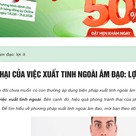
m đạo: lợi ít
HẠI CỦA VIỆC XUẤT TINH NGOÀI ÂM ĐẠO: LỢI
p đôi chưa muốn có con thường áp dụng biện pháp xuất tinh ngoài âm
việc xuất tinh ngoài
. Bên cạnh đó, hiệu quả phòng tránh thai của 
. Để tìm hiểu về phương pháp xuất tinh ngoài âm đạo, mời bạn theo dõi 