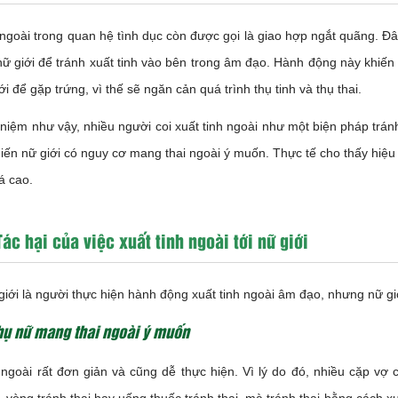
 ngoài trong quan hệ tình dục còn được gọi là giao hợp ngắt quãng. Đ
ữ giới để tránh xuất tinh vào bên trong âm đạo. Hành động này khiế
ới để gặp trứng, vì thế sẽ ngăn cản quá trình thụ tinh và thụ thai.
niệm như vậy, nhiều người coi xuất tinh ngoài như một biện pháp tránh
hiến nữ giới có nguy cơ mang thai ngoài ý muốn. Thực tế cho thấy hiệu
á cao.
Tác hại của việc xuất tinh ngoài tới nữ giới
iới là người thực hiện hành động xuất tinh ngoài âm đạo, nhưng nữ gi
hụ nữ mang thai ngoài ý muốn
 ngoài rất đơn giản và cũng dễ thực hiện. Vì lý do đó, nhiều cặp v