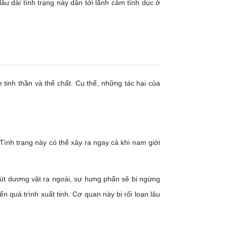
lâu dài tình trạng này dẫn tới lãnh cảm tình dục ở
 tinh thần và thể chất. Cụ thể, những tác hại của
 Tình trạng này có thể xảy ra ngay cả khi nam giới
rút dương vật ra ngoài, sự hưng phấn sẽ bị ngừng
n quá trình xuất tinh. Cơ quan này bị rối loạn lâu