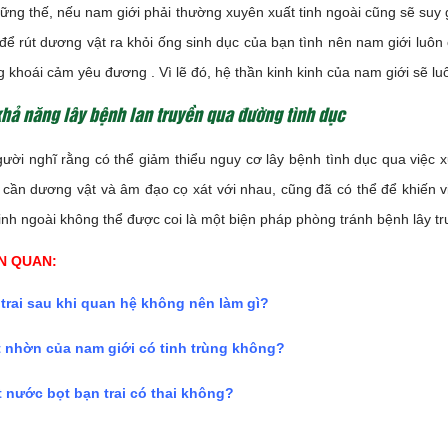
ng thế, nếu nam giới phải thường xuyên xuất tinh ngoài cũng sẽ suy 
 để rút dương vật ra khỏi ống sinh dục của bạn tình nên nam giới luô
 khoái cảm yêu đương . Vì lẽ đó, hệ thần kinh kinh của nam giới sẽ lu
hả năng lây bệnh lan truyền qua đường tình dục
ười nghĩ rằng có thể giảm thiểu nguy cơ lây bệnh tình dục qua việc x
ỉ cần dương vật và âm đạo cọ xát với nhau, cũng đã có thể để khiến vi
tinh ngoài không thể được coi là một biện pháp phòng tránh bệnh lây t
ÊN QUAN:
trai sau khi quan hệ không nên làm gì
?
 nhờn của nam giới có tinh trùng không
?
 nước bọt bạn trai có thai không
?