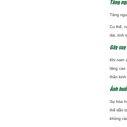
Tăng ngu
Tăng nguy
Cụ thể, n
dài, tình
Gây suy
Khi nam g
tăng cao
thần kinh
Ảnh hưở
Sự hòa hợ
thể dẫn t
không cả