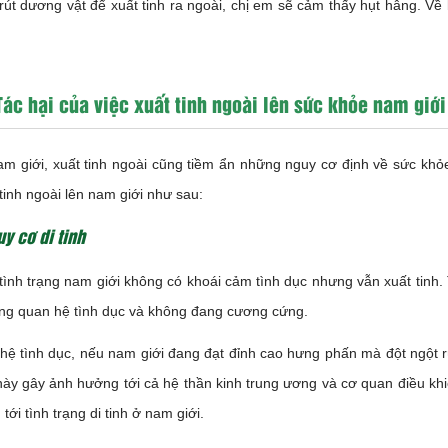
 rút dương vật để xuất tinh ra ngoài, chị em sẽ cảm thấy hụt hẫng. Về 
Tác hại của việc xuất tinh ngoài lên sức khỏe nam giới
am giới, xuất tinh ngoài cũng tiềm ẩn những nguy cơ định về sức khỏe
 tinh ngoài lên nam giới như sau:
y cơ di tinh
à tình trạng nam giới không có khoái cảm tình dục nhưng vẫn xuất tinh.
ng quan hệ tình dục và không đang cương cứng.
hệ tình dục, nếu nam giới đang đạt đỉnh cao hưng phấn mà đột ngột 
 này gây ảnh hưởng tới cả hệ thần kinh trung ương và cơ quan điều khiể
tới tình trạng di tinh ở nam giới.