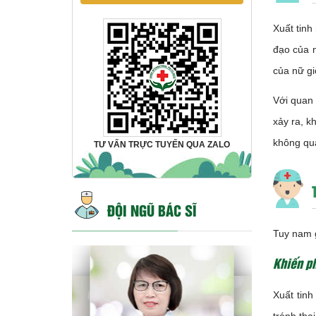
Xuất tinh
đạo của n
của nữ gi
Với quan 
xảy ra, k
không qu
TƯ VẤN TRỰC TUYẾN QUA ZALO
ĐỘI NGŨ BÁC SĨ
Tuy nam g
Khiến p
Xuất tinh