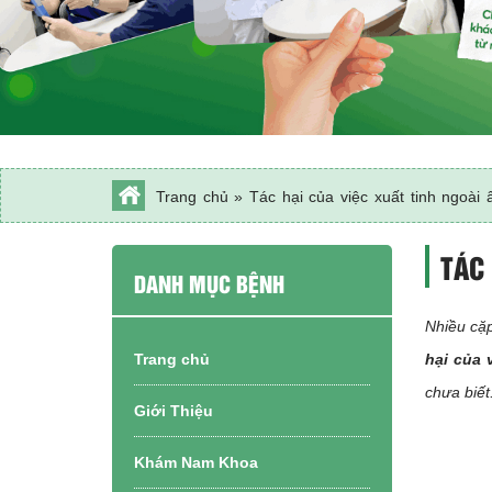
Trang chủ
»
Tác hại của việc xuất tinh ngoài â
hại nhiều
TÁC 
DANH MỤC BỆNH
Nhiều cặ
Trang chủ
hại của 
chưa biết
Giới Thiệu
Khám Nam Khoa