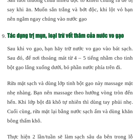
Sắn tươi thường chứa nhiều độc tố khiến chúng ra dễ bị
say khi ăn. Muốn sắn trắng và bớt độc, khi lột vỏ bạn
nên ngâm ngay chúng vào nước gạo
Tác dụng trị mụn, loại trừ vết thâm của nước vo gạo
Sau khi vo gạo, bạn hãy trữ nước vo gạo vào bát sạch.
Sau đó, để nơi thoáng mát từ 4 – 5 tiếng nhằm cho tinh
bột gạo lắng xuống dưới, bỏ phần nước phía trên đi.
Rửa mặt sạch và dùng lớp tinh bột gạo này massage mặt
nhẹ nhàng. Bạn nên massage theo hướng vòng tròn đến
hến. Khi lớp bột đã khô tự nhiên thì dùng tay phủi nhẹ.
Cuối cùng, rửa mặt lại bằng nước sạch ấm và dùng khăn
bông thấm khô.
Thực hiện 2 lần/tuần sẽ làm sạch sâu da bên trong lỗ