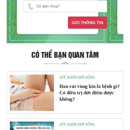
GỬI THÔNG TIN
CÓ THỂ BẠN QUAN TÂM
SỨC KHỎE ĐỜI SỐNG
Đau rát vùng kín là bệnh gì?
Có điều trị dứt điểm được
không?
SỨC KHỎE ĐỜI SỐNG