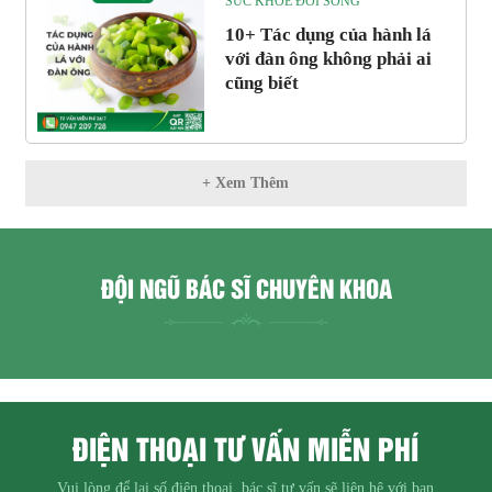
SỨC KHỎE ĐỜI SỐNG
10+ Tác dụng của hành lá
với đàn ông không phải ai
cũng biết
+ Xem Thêm
ĐỘI NGŨ BÁC SĨ CHUYÊN KHOA
ĐIỆN THOẠI TƯ VẤN MIỄN PHÍ
Vui lòng để lại số điện thoại, bác sĩ tư vấn sẽ liên hệ với bạn