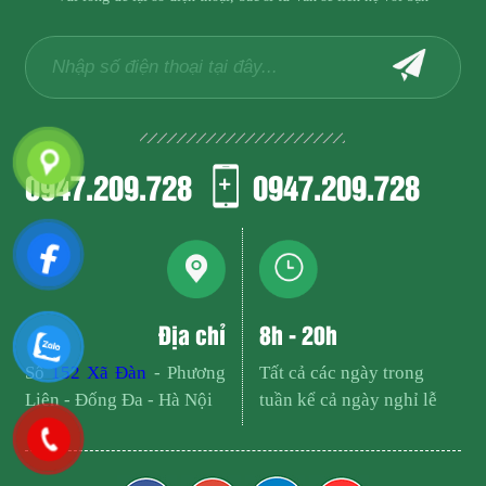
0947.209.728
0947.209.728
Địa chỉ
8h - 20h
Số
152 Xã Đàn
- Phương
Tất cả các ngày trong
Liên - Đống Đa - Hà Nội
tuần kể cả ngày nghỉ lễ