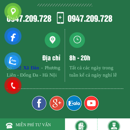
0947.209.728
0947.209.728
Địa chỉ
8h - 20h
Số
152 Xã Đàn
- Phương
Tất cả các ngày trong
Liên - Đống Đa - Hà Nội
tuần kể cả ngày nghỉ lễ
MIỄN PHÍ TƯ VẤN