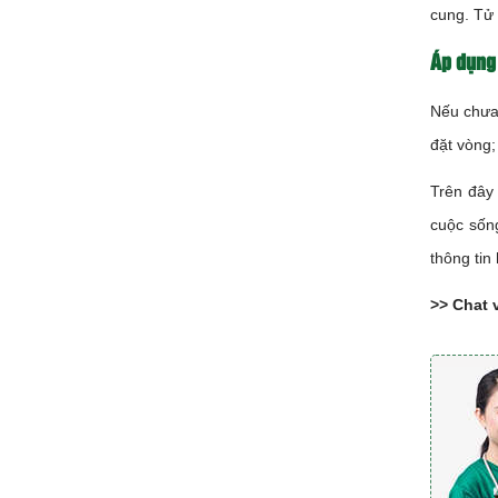
cung. Tử 
Áp dụng 
Nếu chưa 
đặt vòng;
Trên đây 
cuộc sống
thông tin
>>
Chat 