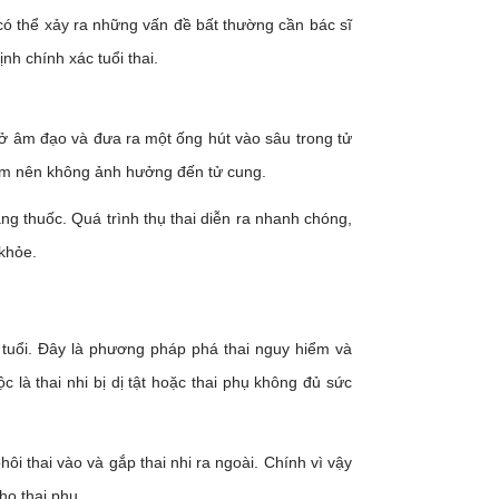
i có thể xảy ra những vấn đề bất thường cần bác sĩ
ịnh chính xác tuổi thai.
mở âm đạo và đưa ra một ống hút vào sâu trong tử
 mềm nên không ảnh hưởng đến tử cung.
ng thuốc. Quá trình thụ thai diễn ra nhanh chóng,
khỏe.
 tuổi. Đây là phương pháp phá thai nguy hiểm và
là thai nhi bị dị tật hoặc thai phụ không đủ sức
i thai vào và gắp thai nhi ra ngoài. Chính vì vậy
ho thai phụ.