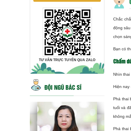
Chắc chắ
động sâu 
chọn sán
Bạn có th
Chấm dứ
TƯ VẤN TRỰC TUYẾN QUA ZALO
Nhìn thai
ĐỘI NGŨ BÁC SĨ
Hiện nay 
Phá thai
tuổi và đ
không mắ
Phá thai 