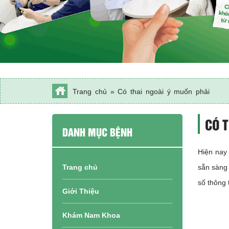
Trang chủ
»
Có thai ngoài ý muốn phải
làm sao?
CÓ 
DANH MỤC BỆNH
Hiện nay 
Trang chủ
sẵn sàng 
số thông 
Giới Thiệu
Khám Nam Khoa