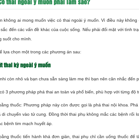
Có thai ngoài ý muốn phải làm sao?
n không ai mong muốn việc có thai ngoài ý muốn. Vì điều này không 
sắc đến các vấn đề khác của cuộc sống. Nếu phải đối mặt với tình trạ
g suốt cho mình.
ể lựa chọn một trong các phương án sau:
t thai kỳ ngoài ý muốn
 nhi còn nhỏ và bạn chưa sẵn sàng làm mẹ thì bạn nên cân nhắc đến 
có 3 phương pháp phá thai an toàn và phổ biến, phù hợp với từng độ tu
 bằng thuốc
: Phương pháp này còn được gọi là phá thai nội khoa. Phá 
ã di chuyển vào tử cung. Đồng thời thai phụ không mắc các bệnh rối l
c bệnh tim mạch huyết áp.
bằng thuốc tiến hành khá đơn giản, thai phụ chỉ cần uống thuốc để tẩ