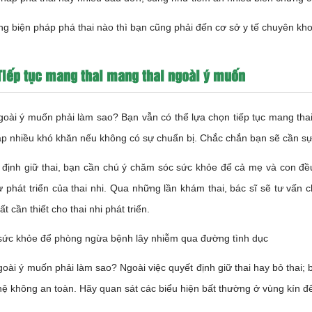
g biện pháp phá thai nào thì bạn cũng phải đến cơ sở y tế chuyên kh
Tiếp tục mang thai mang thai ngoài ý muốn
goài ý muốn phải làm sao? Bạn vẫn có thể lựa chọn tiếp tục mang thai
p nhiều khó khăn nếu không có sự chuẩn bị. Chắc chắn bạn sẽ cần sự 
 định giữ thai, bạn cần chú ý chăm sóc sức khỏe để cả mẹ và con đề
ự phát triển của thai nhi. Qua những lần khám thai, bác sĩ sẽ tư vấn
t cần thiết cho thai nhi phát triển.
 sức khỏe để phòng ngừa bệnh lây nhiễm qua đường tình dục
goài ý muốn phải làm sao? Ngoài việc quyết định giữ thai hay bỏ thai;
ệ không an toàn. Hãy quan sát các biểu hiện bất thường ở vùng kín đ