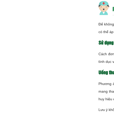
Để không 
có thể áp
Sử dụng
Cách đơn 
tình dục 
Uống thu
Phương á
mang thai
huy hiệu q
Lưu ý khô