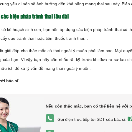
cung yếu đi nên sẽ ảnh hưởng đến khả năng mang thai sau này. Biến c
các biện pháp tránh thai lâu dài
có kế hoạch sinh con; bạn nên áp dụng các biện pháp tránh thai có thờ
 cấy que tránh thai hoặc tiêm thuốc tránh thai…
là giải đáp cho thắc mắc có thai ngoài ý muốn phải làm sao. Mọi quy
 của bạn. Vì vậy bạn hãy cân nhắc rất kỹ trước khi đưa ra sự lựa c
 hữu ích để xử lý vấn đề mang thai ngoài ý muốn.
với bác sĩ
Nếu còn thắc mắc, bạn có thể liên hệ với 
0
Gọi điện trực tiếp tới SĐT của bác sĩ: