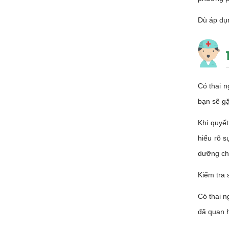
Dù áp dụn
Có thai n
bạn sẽ gặ
Khi quyết
hiểu rõ s
dưỡng chấ
Kiểm tra
Có thai n
đã quan h