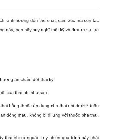
chỉ ảnh hưởng đến thể chất, cảm xúc mà còn tác
ng này, bạn hãy suy nghĩ thật kỹ và đưa ra sự lựa
phương án chấm dứt thai kỳ.
ổi của thai nhi như sau:
thai bằng thuốc áp dụng cho thai nhi dưới 7 tuần
oạn đông máu, không bị dị ứng với thuốc phá thai,
y thai nhi ra ngoài. Tuy nhiên quá trình này phải