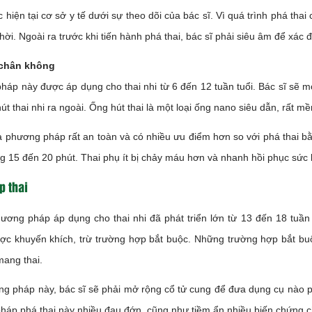
 hiện tại cơ sở y tế dưới sự theo dõi của bác sĩ. Vì quá trình phá tha
thời. Ngoài ra trước khi tiến hành phá thai, bác sĩ phải siêu âm để xác đ
 chân không
áp này được áp dụng cho thai nhi từ 6 đến 12 tuần tuổi. Bác sĩ sẽ 
út thai nhi ra ngoài. Ống hút thai là một loại ống nano siêu dẫn, rất
là phương pháp rất an toàn và có nhiều ưu điểm hơn so với phá thai bằ
g 15 đến 20 phút. Thai phụ ít bị chảy máu hơn và nhanh hồi phục sức 
p thai
ương pháp áp dụng cho thai nhi đã phát triển lớn từ 13 đến 18 tuần
c khuyến khích, trừ trường hợp bắt buộc. Những trường hợp bắt buộc 
ang thai.
g pháp này, bác sĩ sẽ phải mở rộng cổ tử cung để đưa dụng cụ nào phô
áp phá thai này nhiều đau đớn, cũng như tiềm ẩn nhiều biến chứng c