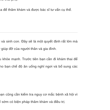
oa để thăm khám và được bác sĩ tư vấn cụ thể.
 và sinh con. Đây sẽ là một quyết định rất lớn mà
giúp đỡ của người thân và gia đình.
u khỏe mạnh. Trước tiên bạn cần đi khám thai để
 cho bạn chế độ ăn uống nghỉ ngơi và bổ sung các
 bạn cũng cần kiểm tra nguy cơ mắc bệnh xã hội vì
ể sớm có biện pháp thăm khám và điều trị.