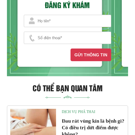
ĐĂNG KÝ KHÁM
GỬI THÔNG TIN
CÓ THỂ BẠN QUAN TÂM
DỊCH VỤ PHÁ THAI
Đau rát vùng kín là bệnh gì?
Có điều trị dứt điểm được
không?