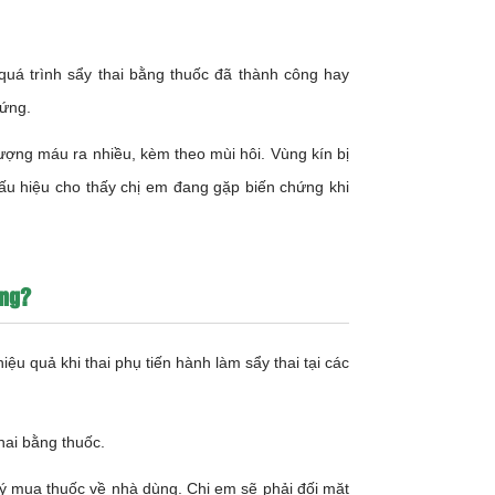
quá trình sẩy thai bằng thuốc đã thành công hay
hứng.
lượng máu ra nhiều, kèm theo mùi hôi. Vùng kín bị
dấu hiệu cho thấy chị em đang gặp biến chứng khi
ông?
ệu quả khi thai phụ tiến hành làm sẩy thai tại các
hai bằng thuốc.
 ý mua thuốc về nhà dùng. Chị em sẽ phải đối mặt