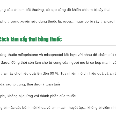
ụng của chị em bất thường, có sẹo cũng dễ khiến chị em bị sẩy thai
 phụ thường xuyên sửu dụng thuốc lá, rượu… nguy cơ bị sảy thai cao
Cách làm sẩy thai bằng thuốc
ùng thuốc mifepristone và misoprostol kết hợp với nhau để chấm dứt sự
n được, đồng thời còn làm cho tử cung của người mẹ bị co bóp mạnh và
thai này cho hiệu quả lên đến 99 %. Tuy nhiên, nó chỉ hiệu quả và an t
 đã vào tử cung, thai dưới 7 tuần tuổi
 phụ không bị dị ứng với thành phần của thuốc
g bị mắc các bệnh nội khoa về tim mạch, huyết áp… không bị viêm nh