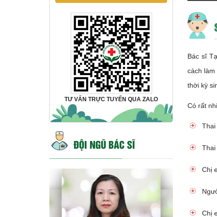
Bác sĩ T
cách làm 
thời kỳ s
TƯ VẤN TRỰC TUYẾN QUA ZALO
Có rất nh
Thai
ĐỘI NGŨ BÁC SĨ
Thai
Chị e
Ngườ
Chị 