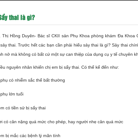
Sẩy thai là gì?
ạ Thị Hồng Duyên- Bác sĩ CKII sản Phụ Khoa phòng khám Đa Khoa Quố
sảy thai. Trước hết các bạn cần phải hiểu sảy thai là gì? Sảy thai chính
inh nở mà không có bất cứ một sự can thiệp của dụng cụ y tế chuyên k
iều nguyên nhân khiến chị em bị sẩy thai. Có thể kể đến như:
 phụ có nhiễm sắc thể bất thường
 phụ lớn tuổi
m có tiền sử bị sẩy thai
i có cân nặng quá mức cho phép, hay người nhẹ cân quá mức
em bị mắc các bệnh lý mãn tính