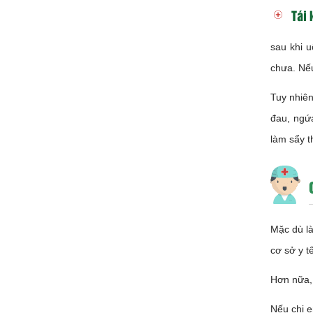
Tái
sau khi u
chưa. Nếu
Tuy nhiên
đau, ngứa
làm sẩy t
Mặc dù là
cơ sở y t
Hơn nữa, 
Nếu chị e