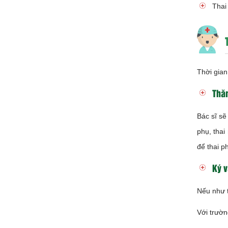
Thai
Thời gian
Thă
Bác sĩ sẽ
phụ, thai
để thai p
Ký 
Nếu như t
Với trườn