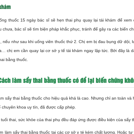
 khám
ống thuốc 15 ngày bác sĩ sẽ hẹn thai phụ quay lại tái khám để xem 
 chưa, bác sĩ sẽ tìm biện pháp khắc phục, tránh để gây ra các biến c
, nếu như sau khi uống viên thuốc thứ 2. Chị em bị đau bụng dữ dội, 
… chị em cần quay lại cơ sở y tế tái khám ngay lập tức. Bởi đây là 
hai bằng thuốc.
Cách làm sẩy thai bằng thuốc có để lại biến chứng kh
m sẩy thai bằng thuốc cho hiệu quả khá là cao. Nhưng chỉ an toàn và hi
ế chuyên khoa uy tín, đã được cấp phép.
tuổi thai, sức khỏe của thai phụ đều đáp ứng được điều kiện của sẩy t
m làm sẩy thai bằng thuốc tại các cơ sở y té kém chất lượng. Hoặc tự