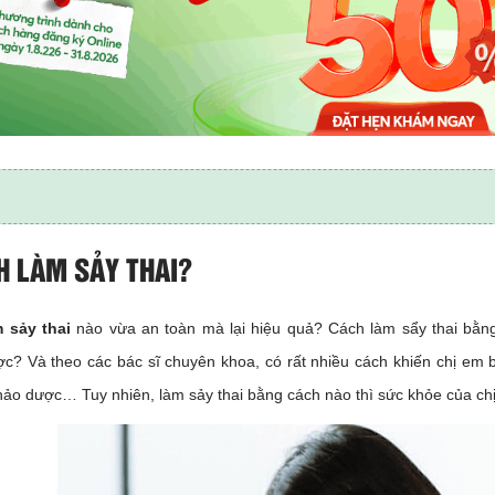
H LÀM SẢY THAI?
 sảy thai
nào vừa an toàn mà lại hiệu quả? Cách làm sẩy thai bằng
ược?
Và theo các bác sĩ chuyên khoa, có rất nhiều cách khiến chị em b
thảo dược… Tuy nhiên, làm sảy thai bằng cách nào thì sức khỏe của c