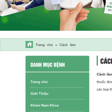
Trang chủ
»
Cách làm
sảy thai?
CÁC
DANH MỤC BỆNH
Cách làm
Trang chủ
thuốc đ
các loại 
Giới Thiệu
Khám Nam Khoa