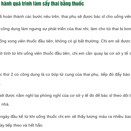
 hành quá trình làm sẩy thai bằng thuốc
ã hoàn thành các bước nêu trên, thai phụ sẽ được bác sĩ cho uống viên
công dụng làm ngưng sự phát triển của thai nhi, làm cho túi thai bị bo
ống xong viên thuốc đầu tiên, không có gì bất thường. Chị em sẽ được 
ờ tính từ khi uống viên thuốc đầu tiên, chị em cần quay lại cơ sở y t
c thứ 2 có công dụng là co bóp tử cung của thai phụ, tiếp đó đẩy bào 
.
sẽ được nằm nghỉ tại phòng nghỉ của cơ sở y tế đó để bác sĩ theo dõi 
 nhà.
 ngày đầu kể từ khi uống thuốc chị em sẽ thấy lượng máu ra nhiều b
y tiếp theo và hết hẳn.