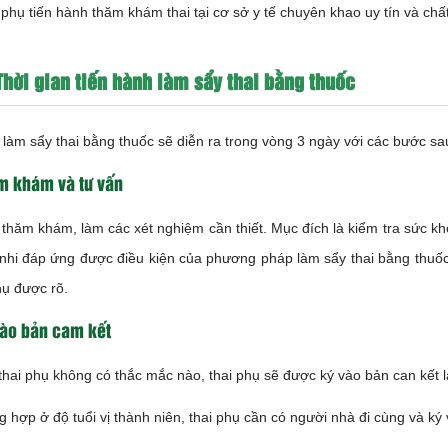
 phụ tiến hành thăm khám thai tại cơ sở y tế chuyên khao uy tín và chấ
Thời gian tiến hành làm sẩy thai bằng thuốc
 làm sẩy thai bằng thuốc sẽ diễn ra trong vòng 3 ngày với các bước sa
m khám và tư vấn
 thăm khám, làm các xét nghiệm cần thiết. Mục đích là kiểm tra sức khỏ
 nhi đáp ứng được điều kiện của phương pháp làm sẩy thai bằng thuốc.
hụ được rõ.
vào bản cam kết
hai phụ không có thắc mắc nào, thai phụ sẽ được ký vào bản can kết l
g hợp ở độ tuổi vị thành niên, thai phụ cần có người nhà đi cùng và ký