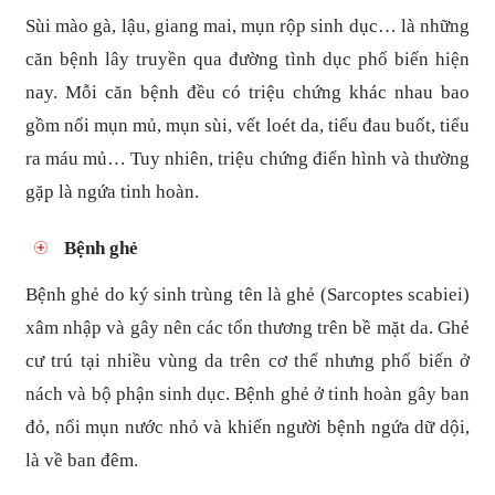
Sùi mào gà, lậu, giang mai, mụn rộp sinh dục… là những
căn bệnh lây truyền qua đường tình dục phổ biến hiện
nay. Mỗi căn bệnh đều có triệu chứng khác nhau bao
gồm nổi mụn mủ, mụn sùi, vết loét da, tiểu đau buốt, tiểu
ra máu mủ… Tuy nhiên, triệu chứng điển hình và thường
gặp là ngứa tinh hoàn.
Bệnh ghẻ
Bệnh ghẻ do ký sinh trùng tên là ghẻ (Sarcoptes scabiei)
xâm nhập và gây nên các tổn thương trên bề mặt da. Ghẻ
cư trú tại nhiều vùng da trên cơ thể nhưng phổ biến ở
nách và bộ phận sinh dục. Bệnh ghẻ ở tinh hoàn gây ban
đỏ, nổi mụn nước nhỏ và khiến người bệnh ngứa dữ dội,
là về ban đêm.