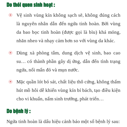
Do thói quen sinh hoạt :
Vệ sinh vùng kín không sạch sẽ, không đúng cách
là nguyên nhân dẫn đến ngứa tinh hoàn. Bởi vùng
da bao bọc tinh hoàn (được gọi là bìu) khá mỏng,
nhăn nheo và nhạy cảm hơn so với vùng da khác.
Dùng xà phòng tắm, dung dịch vệ sinh, bao cao
su… có thành phần gây dị ứng, dẫn đến tình trạng
ngứa, nổi mẩn đỏ và mụn nước.
Mặc quần lót bó sát, chất liệu thô cứng, không thấm
hút mồ hôi dễ khiến vùng kín bí bách, tạo điều kiện
cho vi khuẩn, nấm sinh trưởng, phát triển…
Do bệnh lý :
Ngứa tinh hoàn là dấu hiệu cảnh báo một số bệnh lý sau: