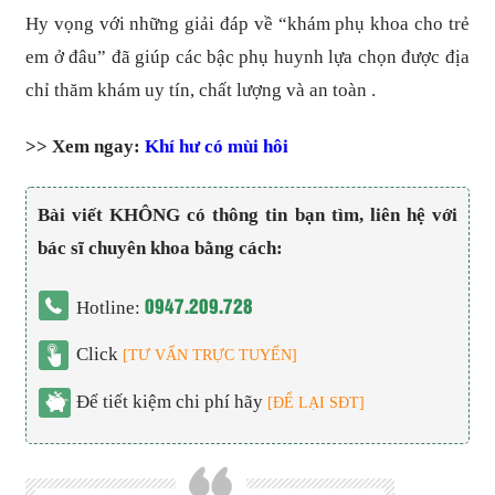
Hy vọng với những giải đáp về “khám phụ khoa cho trẻ
em ở đâu” đã giúp các bậc phụ huynh lựa chọn được địa
chỉ thăm khám uy tín, chất lượng và an toàn .
>> Xem ngay:
Khí hư có mùi hôi
Bài viết KHÔNG có thông tin bạn tìm, liên hệ với
bác sĩ chuyên khoa bằng cách:
0947.209.728
Hotline:
Click
[TƯ VẤN TRỰC TUYẾN]
Để tiết kiệm chi phí hãy
[ĐỂ LẠI SĐT]