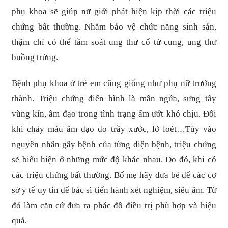
phụ khoa sẽ giúp nữ giới phát hiện kịp thời các triệu
chứng bất thường. Nhằm bảo vệ chức năng sinh sản,
thậm chí có thể tầm soát ung thư cổ tử cung, ung thư
buồng trứng.
Bệnh phụ khoa ở trẻ em cũng giống như phụ nữ trưởng
thành. Triệu chứng điển hình là mẩn ngứa, sưng tấy
vùng kín, âm đạo trong tình trạng ẩm ướt khó chịu. Đôi
khi chảy máu âm đạo do trầy xước, lở loét…Tùy vào
nguyên nhân gây bệnh của từng diện bệnh, triệu chứng
sẽ biểu hiện ở những mức độ khác nhau. Do đó, khi có
các triệu chứng bất thường. Bố mẹ hãy đưa bé để các cơ
sở y tế uy tín để bác sĩ tiến hành xét nghiệm, siêu âm. Từ
đó làm căn cứ đưa ra phác đồ điều trị phù hợp và hiệu
quả.