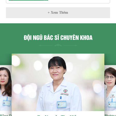
+ Xem Thêm
ĐỘI NGŨ BÁC SĨ CHUYÊN KHOA
 Hồng Duyên
B.s Phươn