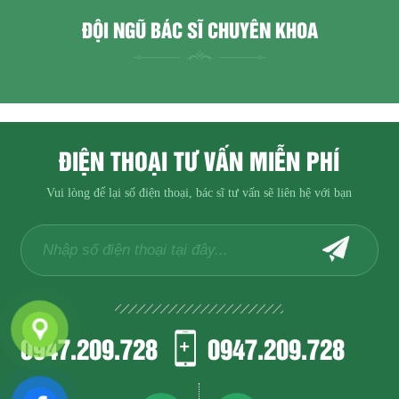
ĐỘI NGŨ BÁC SĨ CHUYÊN KHOA
ĐIỆN THOẠI TƯ VẤN MIỄN PHÍ
Vui lòng để lại số điện thoại, bác sĩ tư vấn sẽ liên hệ với bạn
0947.209.728
0947.209.728