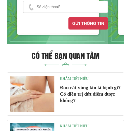
GỬI THÔNG TIN
CÓ THỂ BẠN QUAN TÂM
KHÁM TIẾT NIỆU
Đau rát vùng kín là bệnh gì?
Có điều trị dứt điểm được
không?
KHÁM TIẾT NIỆU