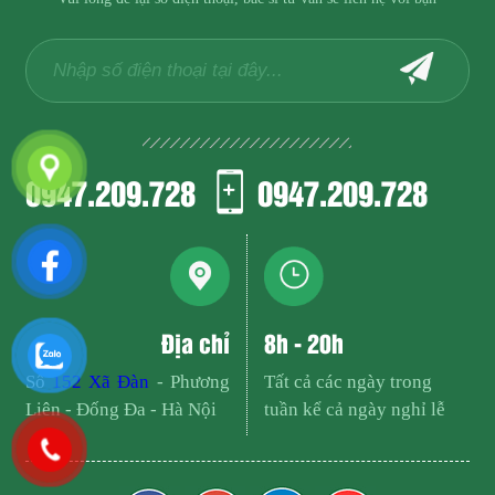
0947.209.728
0947.209.728
Địa chỉ
8h - 20h
Số
152 Xã Đàn
- Phương
Tất cả các ngày trong
Liên - Đống Đa - Hà Nội
tuần kể cả ngày nghỉ lễ