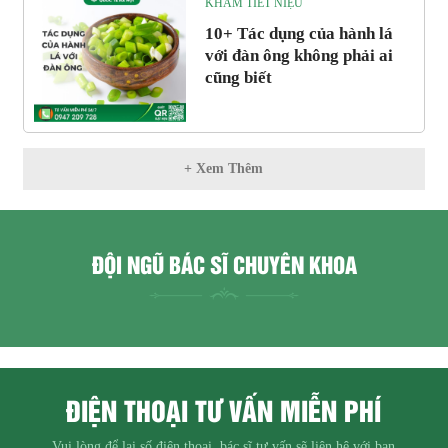
KHÁM TIẾT NIỆU
10+ Tác dụng của hành lá
với đàn ông không phải ai
cũng biết
+ Xem Thêm
ĐỘI NGŨ BÁC SĨ CHUYÊN KHOA
ĐIỆN THOẠI TƯ VẤN MIỄN PHÍ
Vui lòng để lại số điện thoại, bác sĩ tư vấn sẽ liên hệ với bạn