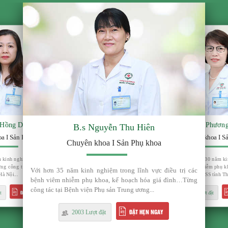
 Hồng Duyên
B.s Phươn
B.s Nguyễn Thu Hiên
a I Sản Phụ khoa
Chuyên khoa I S
Chuyên khoa I Sản Phụ khoa
 kinh nghiệm điều trị các bệnh lý
Bác sĩ Loan đã có gần 30 năm ki
ng công tác tại nhiều bệnh viện
trị các bệnh lý viêm nhiễm phụ 
Với hơn 35 năm kinh nghiệm trong lĩnh vực điều trị các
à Nội...
Trung tâm chăm sóc SKSS tỉnh Thá
bệnh viêm nhiễm phụ khoa, kế hoạch hóa giá đình…Từng
công tác tại Bệnh viện Phụ sản Trung ương...
ĐẶT HẸN NGAY
t
1995 Lượt đặt
ĐẶT HẸN NGAY
2003 Lượt đặt