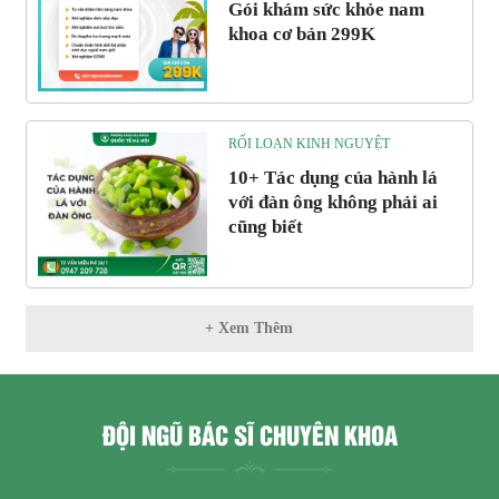
Gói khám sức khỏe nam
khoa cơ bản 299K
RỐI LOẠN KINH NGUYỆT
10+ Tác dụng của hành lá
với đàn ông không phải ai
cũng biết
+ Xem Thêm
ĐỘI NGŨ BÁC SĨ CHUYÊN KHOA