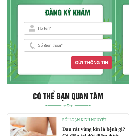
ĐĂNG KÝ KHÁM
GỬI THÔNG TIN
CÓ THỂ BẠN QUAN TÂM
RỐI LOẠN KINH NGUYỆT
Đau rát vùng kín là bệnh gì?
Có điều trị dứt điểm được