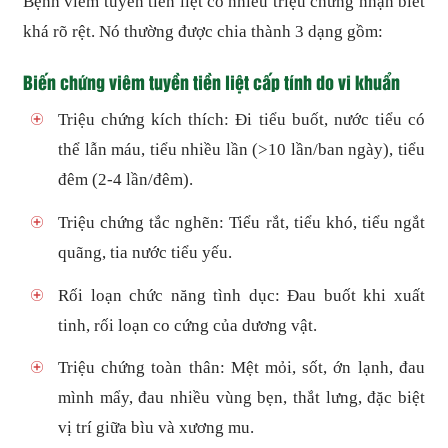
Bệnh viêm tuyến tiền liệt có nhiều triệu chứng nhận biết
khá rõ rệt. Nó thường được chia thành 3 dạng gồm:
Biến chứng viêm tuyền tiền liệt cấp tính do vi khuẩn
Triệu chứng kích thích: Đi tiểu buốt, nước tiểu có
thể lẫn máu, tiểu nhiều lần (>10 lần/ban ngày), tiểu
đêm (2-4 lần/đêm).
Triệu chứng tắc nghẽn: Tiểu rắt, tiểu khó, tiểu ngắt
quãng, tia nước tiểu yếu.
Rối loạn chức năng tình dục: Đau buốt khi xuất
tinh, rối loạn co cứng của dương vật.
Triệu chứng toàn thân: Mệt mỏi, sốt, ớn lạnh, đau
mình mẩy, đau nhiều vùng bẹn, thắt lưng, đặc biệt
vị trí giữa bìu và xương mu.