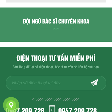
ĐỘI NGŨ BÁC SĨ CHUYÊN KHOA
ĐIỆN THOẠI TƯ VẤN MIỄN PHÍ
Vui lòng để lại số điện thoại, bác sĩ tư vấn sẽ liên hệ với bạn
0947.209.728
0947.209.728