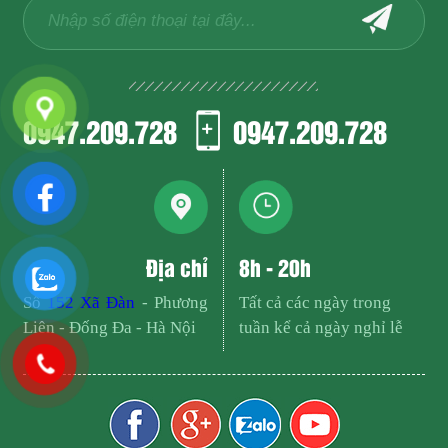
0947.209.728
0947.209.728
Địa chỉ
8h - 20h
Số
152 Xã Đàn
- Phương
Tất cả các ngày trong
Liên - Đống Đa - Hà Nội
tuần kể cả ngày nghỉ lễ