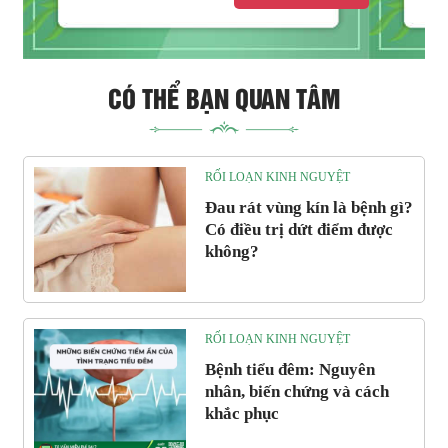
CÓ THỂ BẠN QUAN TÂM
RỐI LOẠN KINH NGUYỆT
Đau rát vùng kín là bệnh gì?
Có điều trị dứt điểm được
không?
RỐI LOẠN KINH NGUYỆT
Bệnh tiểu đêm: Nguyên
nhân, biến chứng và cách
khắc phục